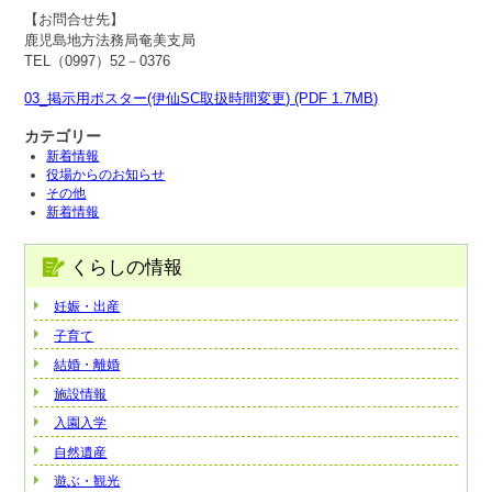
【お問合せ先】
鹿児島地方法務局奄美支局
TEL（0997）52－0376
03_掲示用ポスター(伊仙SC取扱時間変更) (PDF 1.7MB)
カテゴリー
新着情報
役場からのお知らせ
その他
新着情報
くらしの情報
妊娠・出産
子育て
結婚・離婚
施設情報
入園入学
自然遺産
遊ぶ・観光