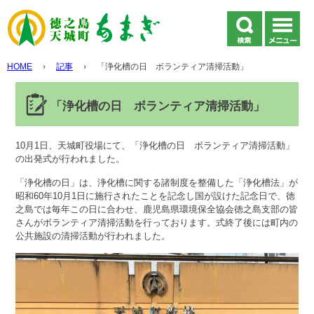
HOME
›
記事
›
「浄化槽の日 ボランティア清掃活動」
「浄化槽の日 ボランティア清掃活動」
10月1日、天城町役場にて、「浄化槽の日 ボランティア清掃活動」
の出発式が行われました。
「浄化槽の日」は、浄化槽に関する諸制度を整備した「浄化槽法」が
昭和60年10月1日に施行されたことを記念し国が設けた記念日で、徳
之島では毎年この日に合わせ、鹿児島県環境保全協会徳之島支部の皆
さんがボランティア清掃活動を行っております。式終了後には町内の
公共施設の清掃活動が行われました。