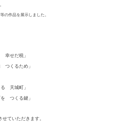
。
習字等の作品を展示しました。
て 幸せだ税」
 つくるため」
くる 天城町」
を つくる鍵」
させていただきます。