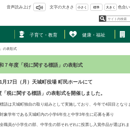
音声読み上げ
文字の大きさ
色合い
小さく
標準
大きく
し
子育て・教育
健康・福祉
」の表彰式
和７年度「税に関する標語」の表彰式
11月17日（月）天城町役場 町民ホールにて
度「税に関する標語」の表彰式を開催しました。
標語は天城町独自の取り組みとして実施しており、今年で4回目となり
対象学年である天城町内の小学6年生と中学3年生に応募を募り
全職員が小学生の部、中学生の部それぞれに投票し入賞作品が選ばれま