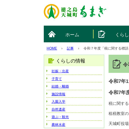
ホーム
くら
HOME
›
記事
›
令和７年度「税に関する標語
くらしの情報
令
妊娠・出産
子育て
令和7年
結婚・離婚
令和7年
施設情報
入園入学
税に関する
自然遺産
租税教室の
遊ぶ・観光
天城町役場
農林水産