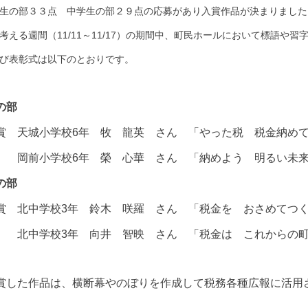
生の部３３点 中学生の部２９点の応募があり入賞作品が決まりました
考える週間（11/11～11/17）の期間中、町民ホールにおいて標語や
び表彰式は以下のとおりです。
の部
 天城小学校6年 牧 龍英 さん 「やった税 税金納め
岡前小学校6年 榮 心華 さん 「納めよう 明るい未来
の部
 北中学校3年 鈴木 咲羅 さん 「税金を おさめてつ
北中学校3年 向井 智映 さん 「税金は これからの町
賞した作品は、横断幕やのぼりを作成して税務各種広報に活用