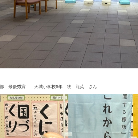
の部 最優秀賞 天城小学校6年 牧 龍英 さん