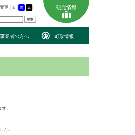
観光情報
変更
白
青
黒
事業者の方へ
町政情報
ます。
した。