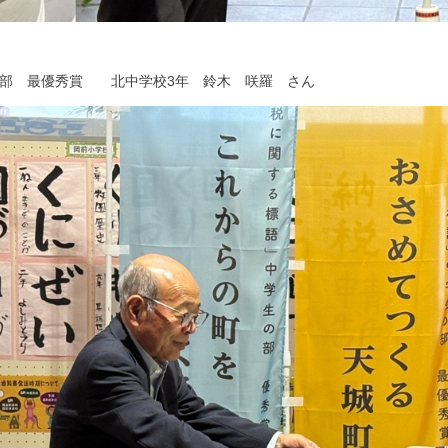
の部 最優秀賞 北中学校3年 鈴木 咲羅 さん