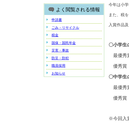
今年は小学
よく閲覧される情報
また、税を
申請書
入賞作品及
ごみ・リサイクル
税金
国保・国民年金
〇小学生
災害・事故
最優秀賞
防災・防犯
職員採用
優秀賞 
お知らせ
〇中学生
最優秀賞
優秀賞 
※今回入