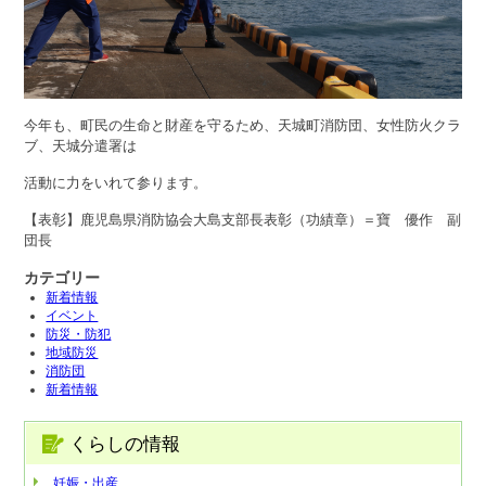
今年も、町民の生命と財産を守るため、天城町消防団、女性防火クラ
ブ、天城分遣署は
活動に力をいれて参ります。
【表彰】鹿児島県消防協会大島支部長表彰（功績章）＝寶 優作 副
団長
カテゴリー
新着情報
イベント
防災・防犯
地域防災
消防団
新着情報
くらしの情報
妊娠・出産