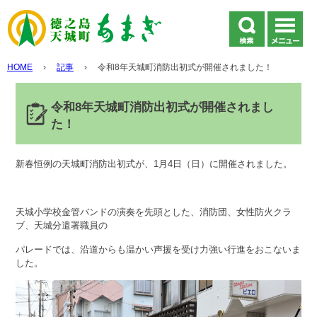
HOME
›
記事
›
令和8年天城町消防出初式が開催されました！
令和8年天城町消防出初式が開催されまし
た！
新春恒例の天城町消防出初式が、1月4日（日）に開催されました。
天城小学校金管バンドの演奏を先頭とした、消防団、女性防火クラ
ブ、天城分遣署職員の
パレードでは、沿道からも温かい声援を受け力強い行進をおこないま
した。