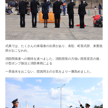
式典では、たくさんの来場者の出席があり、表彰、町長式辞、来賓祝
辞がおこなわれ、
消防関係者への期待を述べました。消防団長の力強い団長宣言の後、
小型ポンプ操法と消防車両による
一斉放水をおこない、団員同士の士気をより一層高めました。