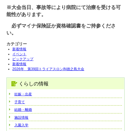
※大会当日、事故等により病院にて治療を受ける可
能性があります。
必ずマイナ保険証か資格確認書をご持参くださ
い。
カテゴリー
新着情報
イベント
ピックアップ
新着情報
2026年 第39回トライアスロンIN徳之島大会
くらしの情報
妊娠・出産
子育て
結婚・離婚
施設情報
入園入学