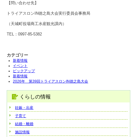
【問い合わせ先】
トライアスロンIN徳之島大会実行委員会事務局
（天城町役場商工水産観光課内）
TEL：0997-85-5382
カテゴリー
新着情報
イベント
ピックアップ
新着情報
2026年 第39回トライアスロンIN徳之島大会
くらしの情報
妊娠・出産
子育て
結婚・離婚
施設情報