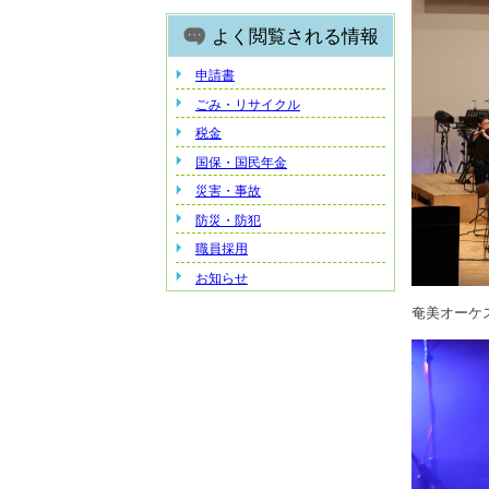
よく閲覧される情報
申請書
ごみ・リサイクル
税金
国保・国民年金
災害・事故
防災・防犯
職員採用
お知らせ
奄美オーケ