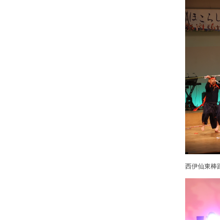
西伊仙東棒