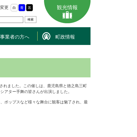
観光情報
変更
白
青
黒
事業者の方へ
町政情報
されました。この催しは、鹿児島県と徳之島三町
結シアター手舞の皆さんが出演しました。
、ポップスなど様々な舞台に観客は魅了され、最