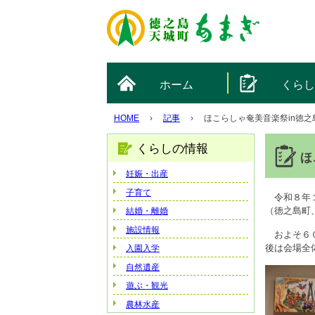
ホーム
くら
HOME
›
記事
›
ほこらしゃ奄美音楽祭in徳之
くらしの情報
ほ
妊娠・出産
子育て
令和８年１
（徳之島町
結婚・離婚
施設情報
およそ６０
後は会場全
入園入学
自然遺産
遊ぶ・観光
農林水産