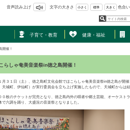
音声読み上げ
文字の大きさ
色合い
小さく
標準
大きく
し
子育て・教育
健康・福祉
島開催！
こらしゃ奄美音楽祭in徳之島開催！
月３１日（土）、徳之島町文化会館でほこらしゃ奄美音楽祭in徳之島が開催
、天城町、伊仙町）が実行委員会を立ち上げ実施したもので、天城町からは
０枚のチケットが完売となり、徳之島内外の唄者や郷土芸能、オーケストラ
体で六調を踊り、大盛況の音楽祭となりました。