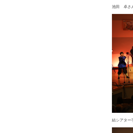
池田 卓さ
結シアター