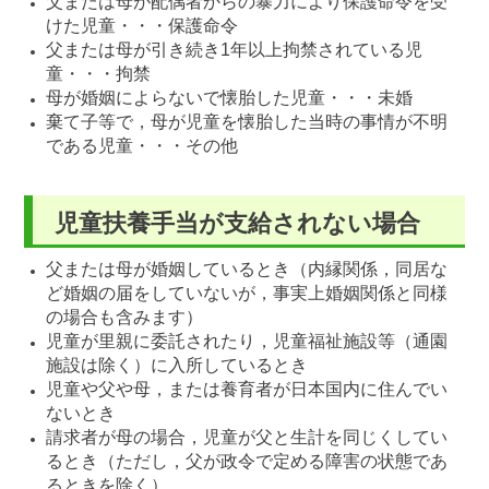
父または母が配偶者からの暴力により保護命令を受
けた児童・・・保護命令
父または母が引き続き1年以上拘禁されている児
童・・・拘禁
母が婚姻によらないで懐胎した児童・・・未婚
棄て子等で，母が児童を懐胎した当時の事情が不明
である児童・・・その他
児童扶養手当が支給されない場合
父または母が婚姻しているとき（内縁関係，同居な
ど婚姻の届をしていないが，事実上婚姻関係と同様
の場合も含みます）
児童が里親に委託されたり，児童福祉施設等（通園
施設は除く）に入所しているとき
児童や父や母，または養育者が日本国内に住んでい
ないとき
請求者が母の場合，児童が父と生計を同じくしてい
るとき（ただし，父が政令で定める障害の状態であ
るときを除く）