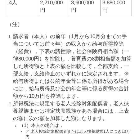
4人
2,210,000
3,600,000
3,880,000
円
円
円
（注）
請求者（本人）の前年（1月から10月分までの手
当については前々年）の収入から給与所得控除
（経費），下表の諸控除，社会保険料相当額（一
律80,000円）を控除し，養育費の8割相当額を加算
した所得額と上表の額を比較して，全部支給，一
部支給，支給停止のいずれかに決定されます。※
給与所得または公的年金等に係る所得がある場合
には，給与所得及び公的年金等に係る所得の合計
額から10万円を控除します。
所得税法に規定する老人控除対象配偶者，老人扶
養親族または特定扶養親族がある場合には，上表
の額に次の額を加算した額になります。
（1）本人の場合は，
ア.老人控除対象配偶者または老人扶養親族1人につき10万
円