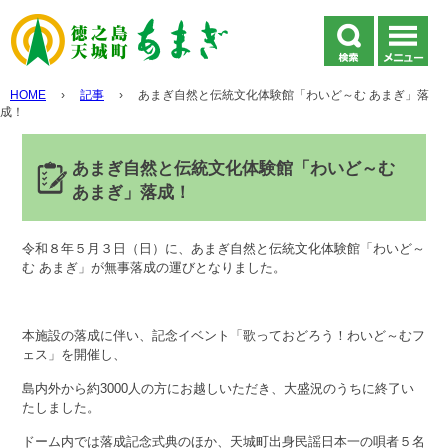
HOME
›
記事
›
あまぎ自然と伝統文化体験館「わいど～む あまぎ」落
成！
あまぎ自然と伝統文化体験館「わいど～む
あまぎ」落成！
令和８年５月３日（日）に、あまぎ自然と伝統文化体験館「わいど～
む あまぎ」が無事落成の運びとなりました。
本施設の落成に伴い、記念イベント「歌っておどろう！わいど～むフ
ェス」を開催し、
島内外から約3000人の方にお越しいただき、大盛況のうちに終了い
たしました。
ドーム内では落成記念式典のほか、天城町出身民謡日本一の唄者５名