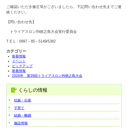
ご確認いただき修正等がございましたら、下記問い合わせ先までご連
絡ください。
【問い合わせ先】
トライアスロンIN徳之島大会実行委員会
T E L：0997－85－5149/5382
カテゴリー
新着情報
イベント
ピックアップ
新着情報
2026年 第39回トライアスロンIN徳之島大会
くらしの情報
妊娠・出産
子育て
結婚・離婚
施設情報