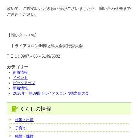
改めて、ご確認いただき修正等がございましたら、問い合わせ先まで
ご連絡ください。
【問い合わせ先】
トライアスロンIN徳之島大会実行委員会
T E L：0997－85－5149/5382
カテゴリー
新着情報
イベント
ピックアップ
新着情報
2026年 第39回トライアスロンIN徳之島大会
くらしの情報
妊娠・出産
子育て
結婚・離婚