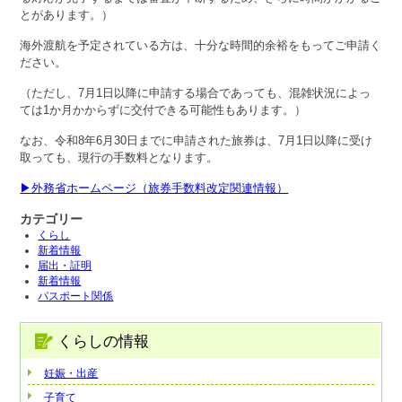
とがあります。）
海外渡航を予定されている方は、十分な時間的余裕をもってご申請く
ださい。
（ただし、7月1日以降に申請する場合であっても、混雑状況によっ
ては1か月かからずに交付できる可能性もあります。）
なお、令和8年6月30日までに申請された旅券は、7月1日以降に受け
取っても、現行の手数料となります。
▶外務省ホームページ（旅券手数料改定関連情報）
カテゴリー
くらし
新着情報
届出・証明
新着情報
パスポート関係
くらしの情報
妊娠・出産
子育て