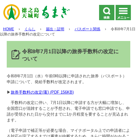
HOME
›
くらし
›
届出・証明
›
パスポート関係
›
令和8年7月1日
以降の旅券手数料の改定について
令和8年7月1日以降の旅券手数料の改定に
ついて
令和8年7月1日（水）午前0時以降に申請された旅券（パスポート）
申請について、発給手数料が改定されます。
▶
旅券手数料の改定(案) (PDF 156KB)
手数料の改定に伴い、7月1日以降に申請する方が大幅に増加し、
全国窓口が混雑することが予想され、電子申請でも窓口申請でも、申
請が受領された日から交付までに1か月程度を要することが見込まれ
ます。
（電子申請で補正等が必要な場合、マイナポータル上での申請者によ
る対応が完了するまでは審査が中断するため、さらに時間がかかるこ