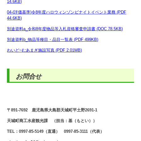
14.6KB)
04-(評価基準)令8年度ハロウィンゾンビナイトイベント業務 (PDF
44.6KB)
別途資料a_令和8年度物品等入札資格審査申請書 (DOC 78.5KB)
別途資料b_物品等種目・品目一覧表 (PDF 499KB)
わいど~むあまぎ施設写真 (PDF 2.01MB)
お問合せ
〒891-7692 鹿児島県大島郡天城町平土野2691-1
天城町商工水産観光課 （担当：基（もとい））
TEL：0997-85-5149（直通） 0997-85-3111（代表）