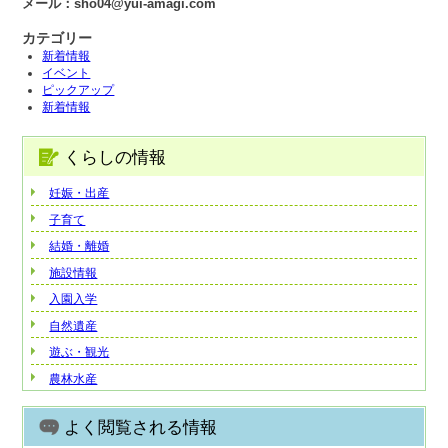
メール：sho04@yui-amagi.com
カテゴリー
新着情報
イベント
ピックアップ
新着情報
くらしの情報
妊娠・出産
子育て
結婚・離婚
施設情報
入園入学
自然遺産
遊ぶ・観光
農林水産
よく閲覧される情報