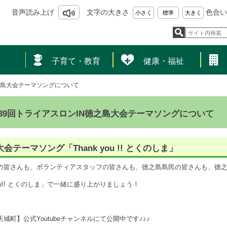
音声読み上げ
文字の大きさ
色合い
小さく
標準
大きく
し
子育て・教育
健康・福祉
之島大会テーマソングについて
39回トライアスロンIN徳之島大会テーマソングについて
h大会テーマソング「Thank you !! とくのしま」
の皆さんも、ボランティアスタッフの皆さんも、徳之島島民の皆さんも、徳
 you!! とくのしま」で一緒に盛り上がりましょう！
城町】公式Youtubeチャンネルにて公開中です♪♪♪