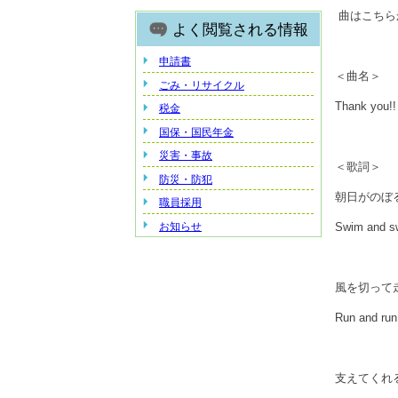
曲はこちら
よく閲覧される情報
申請書
＜曲名＞
ごみ・リサイクル
Thank yo
税金
国保・国民年金
災害・事故
＜歌詞＞
防災・防犯
朝日がのぼ
職員採用
お知らせ
Swim and 
風を切って走る 
Run and 
支えてくれ