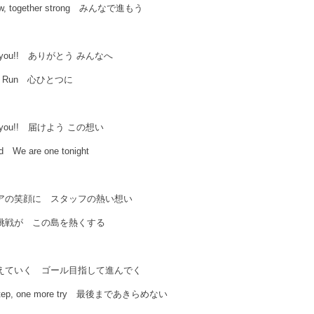
now, together strong みんなで進もう
ank you!! ありがとう みんなへ
ke, Run 心ひとつに
ank you!! 届けよう この想い
d We are one tonight
アの笑顔に スタッフの熱い想い
挑戦が この島を熱くする
えていく ゴール目指して進んでく
 step, one more try 最後まであきらめない