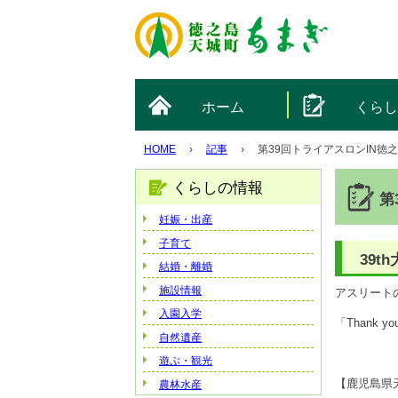
ホーム
くら
HOME
›
記事
›
第39回トライアスロンIN徳
くらしの情報
第
妊娠・出産
子育て
39t
結婚・離婚
施設情報
アスリート
入園入学
「Thank
自然遺産
遊ぶ・観光
【鹿児島県天
農林水産