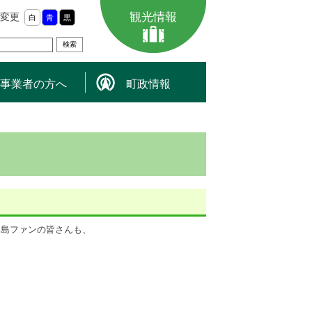
観光情報
変更
白
青
黒
事業者の方へ
町政情報
之島ファンの皆さんも、