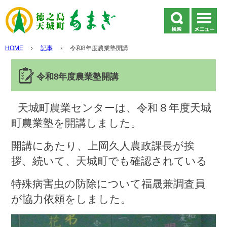
HOME
›
記事
›
令和8年度農業塾開講
令和8年度農業塾開講
天城町農業センターは、令和８年度天城
町農業塾を開講しました。
開講にあたり、上岡久人農政課長が挨
拶、続いて、天城町でも確認されている
特殊病害虫の防除について福晟兼調査員
が協力依頼をしました。