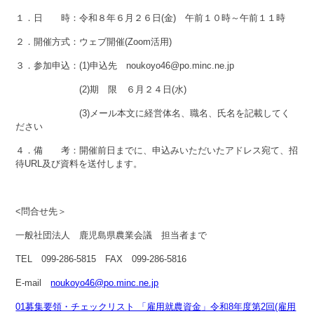
１．日 時：令和８年６月２６日(金) 午前１０時～午前１１時
２．開催方式：ウェブ開催(Zoom活用)
３．参加申込：(1)申込先 noukoyo46@po.minc.ne.jp
(2)期 限 ６月２４日(水)
(3)メール本文に経営体名、職名、氏名を記載してく
ださい
４．備 考：開催前日までに、申込みいただいたアドレス宛て、招
待URL及び資料を送付します。
<問合せ先＞
一般社団法人 鹿児島県農業会議 担当者まで
TEL 099-286-5815 FAX 099-286-5816
E-mail
noukoyo46@po.minc.ne.jp
01募集要領・チェックリスト 「雇用就農資金」令和8年度第2回(雇用