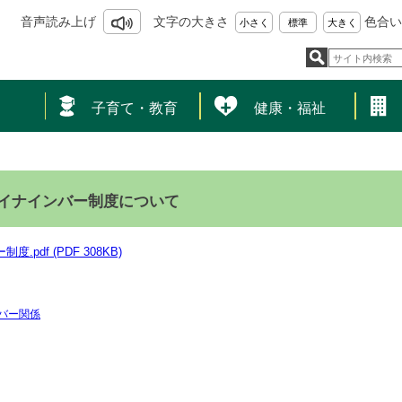
音声読み上げ
文字の大きさ
色合い
小さく
標準
大きく
し
子育て・教育
健康・福祉
イナインバー制度について
.pdf (PDF 308KB)
バー関係