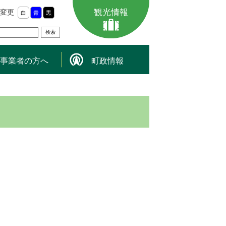
観光情報
変更
白
青
黒
事業者の方へ
町政情報