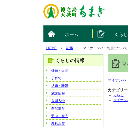
ホーム
くら
HOME
›
記事
›
マイナインバー制度について
くらしの情報
マ
妊娠・出産
子育て
マイナンバー制度
結婚・離婚
カテゴリー
施設情報
くらし
マイナン
入園入学
自然遺産
遊ぶ・観光
農林水産