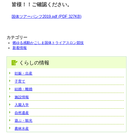
皆様！！ご確認ください。
国体ツアーパンフ2019.pdf (PDF 327KB)
カテゴリー
燃ゆる感動かごしま国体トライアスロン競技
新着情報
くらしの情報
妊娠・出産
子育て
結婚・離婚
施設情報
入園入学
自然遺産
遊ぶ・観光
農林水産