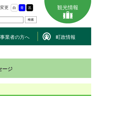
観光情報
変更
白
青
黒
事業者の方へ
町政情報
セージ