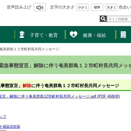
音声読み上げ
文字の大きさ
色合い
小さく
標準
大きく
し
子育て・教育
健康・福祉
奄美群島１２市町村長共同メッセージ
緊急事態宣言」解除に伴う奄美群島１２市町村長共同メッ
急事態宣言」
解除
に伴う奄美群島１２市町村長共同メッセージ
言」解除に伴う奄美群島12市町村長共同メッセージ.pdf (PDF 468KB)
ップ
ナ感染症対策