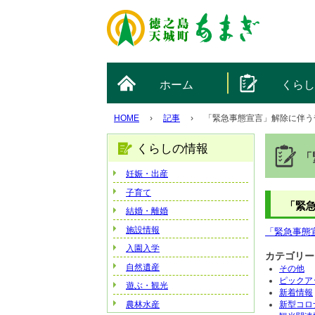
ホーム
くら
HOME
›
記事
›
「緊急事態宣言」解除に伴う
くらしの情報
「
妊娠・出産
子育て
「緊
結婚・離婚
施設情報
「緊急事態宣
入園入学
カテゴリー
自然遺産
その他
ピックア
遊ぶ・観光
新着情報
農林水産
新型コロ