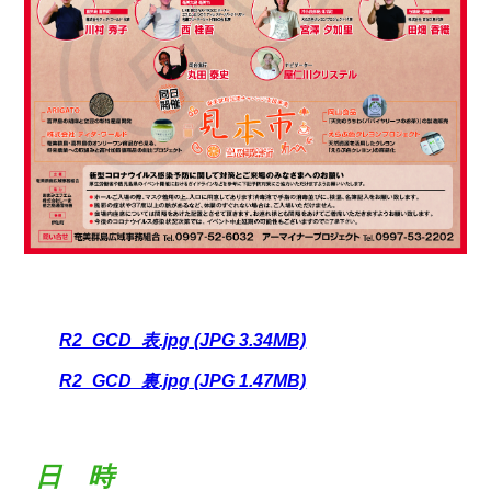
R2_GCD_表.jpg (JPG 3.34MB)
R2_GCD_裏.jpg (JPG 1.47MB)
日 時