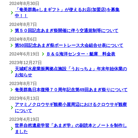
2024年8月30日
「奄美群島eしまギフト」が使えるお店(加盟店)を募集
中！！
2024年8月7日
第５０回記念あまぎ祭開催に伴う交通規制等について
2024年8月6日
第50回記念あまぎ祭ボートレース大会組合せ表について
2024年6月19日
Ｂ＆Ｇ海洋センター・艇庫 料金表
2023年12月27日
天城町水産業振興拠点施設「うおっちょ」年末年始休業の
お知らせ
2023年8月7日
奄美群島日本復帰７０周年記念第49回あまぎ祭りについて
2023年6月13日
アマミノクロウサギ観察小屋周辺におけるクロウサギ観察
について
2023年4月19日
世界自然遺産学習「あまぎ学」の副読本とノートを制作し
ました