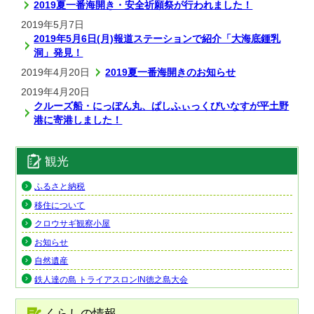
2019夏一番海開き・安全祈願祭が行われました！
2019年5月7日
2019年5月6日(月)報道ステーションで紹介「大海底鍾乳
洞」発見！
2019年4月20日
2019夏一番海開きのお知らせ
2019年4月20日
クルーズ船・にっぽん丸、ぱしふぃっくびいなすが平土野
港に寄港しました！
観光
ふるさと納税
移住について
クロウサギ観察小屋
お知らせ
自然遺産
鉄人達の島 トライアスロンIN徳之島大会
くらしの情報