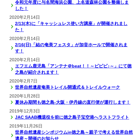
令和元年度に与名間海浜公園、上名道森林公園を整備しま
した！
2020年2月14日
2/13(木)に「キャッシュレス使い方講座」が開催されまし
た！
2020年2月14日
2/16(日)「結の奄美フェスタ」が加音ホールで開催されま
す！
2020年2月14日
エフエム鹿児島「アンテナ＠beat！！～ピピピ♪～」にて徳
之島が紹介されます！
2020年2月7日
世界自然遺産奄美トレイル開通式＆トレイルウォーク
2020年1月28日
夏休み期間も徳之島-大阪・伊丹線の直行便が運行します！
2019年12月3日
JAC SAAB機退役を前に徳之島子宝空港へラストフライト
2019年11月26日
世界自然遺産シンポジウムin徳之島～親子で考える世界自然
遺産～開催のお知らせ