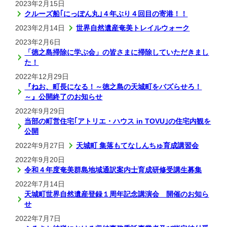
2023年2月15日
クルーズ船｢にっぽん丸｣４年ぶり４回目の寄港！！
2023年2月14日
世界自然遺産奄美トレイルウォーク
2023年2月6日
「徳之島掃除に学ぶ会」の皆さまに掃除していただきまし
た！
2022年12月29日
『ねお、町長になる！～徳之島の天城町をバズらせろ！
～』公開終了のお知らせ
2022年9月29日
当部の町営住宅｢アトリエ・ハウス in TOVU｣の住宅内観を
公開
2022年9月27日
天城町 集落もてなしんちゅ育成講習会
2022年9月20日
令和４年度奄美群島地域通訳案内士育成研修受講生募集
2022年7月14日
天城町世界自然遺産登録１周年記念講演会 開催のお知ら
せ
2022年7月7日