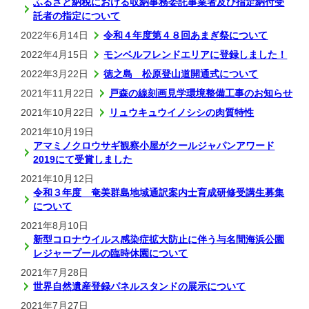
ふるさと納税における収納事務委託事業者及び指定納付受
託者の指定について
2022年6月14日
令和４年度第４８回あまぎ祭について
2022年4月15日
モンベルフレンドエリアに登録しました！
2022年3月22日
徳之島 松原登山道開通式について
2021年11月22日
戸森の線刻画見学環境整備工事のお知らせ
2021年10月22日
リュウキュウイノシシの肉質特性
2021年10月19日
アマミノクロウサギ観察小屋がクールジャパンアワード
2019にて受賞しました
2021年10月12日
令和３年度 奄美群島地域通訳案内士育成研修受講生募集
について
2021年8月10日
新型コロナウイルス感染症拡大防止に伴う与名間海浜公園
レジャープールの臨時休園について
2021年7月28日
世界自然遺産登録パネルスタンドの展示について
2021年7月27日