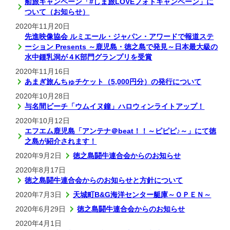
船旅キャンペーン「#しま旅LOVEフォトキャンペーン」に
ついて（お知らせ）
2020年11月20日
先進映像協会 ルミエール・ジャパン・アワードで報道ステ
ーション Presents ～鹿児島・徳之島で発見～日本最大級の
水中鍾乳洞が４K部門グランプリを受賞
2020年11月16日
あまぎ旅んちゅチケット（5,000円分）の発行について
2020年10月28日
与名間ビーチ「ウムイヌ鐘」ハロウィンライトアップ！
2020年10月12日
エフエム鹿児島「アンテナ＠beat！！～ピピピ♪～」にて徳
之島が紹介されます！
2020年9月2日
徳之島闘牛連合会からのお知らせ
2020年8月17日
徳之島闘牛連合会からのお知らせと方針について
2020年7月3日
天城町B&G海洋センター艇庫～ＯＰＥＮ～
2020年6月29日
徳之島闘牛連合会からのお知らせ
2020年4月1日