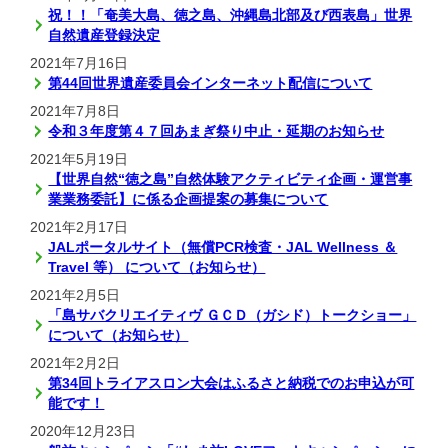
祝！！「奄美大島、徳之島、沖縄島北部及び西表島」世界
自然遺産登録決定
2021年7月16日
第44回世界遺産委員会インターネット配信について
2021年7月8日
令和３年度第４７回あまぎ祭り中止・延期のお知らせ
2021年5月19日
【世界自然“徳之島”自然体験アクティビティ企画・運営事
業業務委託】に係る企画提案の募集について
2021年2月17日
JALポータルサイト（無償PCR検査・JAL Wellness ＆
Travel 等） について（お知らせ）
2021年2月5日
「島サバクリエイティヴ ＧＣＤ（ガシド）トークショー」
について（お知らせ）
2021年2月2日
第34回トライアスロン大会はふるさと納税でのお申込が可
能です！
2020年12月23日