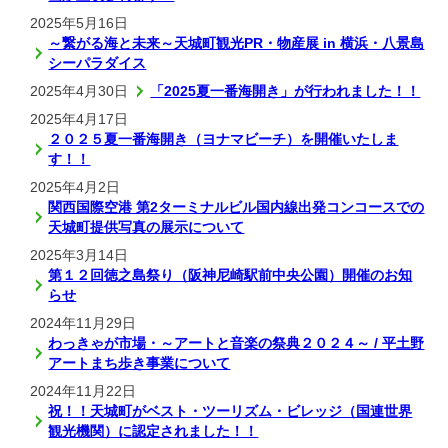
2025年5月16日
～繋がる海と未来～天城町観光PR・物産展 in 横浜・八景島
シーパラダイス
2025年4月30日
「2025夏一番海開き」が行われました！！
2025年4月17日
２０２５夏一番海開き（ヨナマビーチ）を開催いたしま
す！！
2025年4月2日
関西国際空港 第2ターミナルビル国内線出発コンコースでの
天城町提供写真の展示について
2025年3月14日
第１２回徳之島祭り（阪神尼崎駅前中央公園）開催のお知
らせ
2024年11月29日
わっきゃが市場・～アートと音楽の祭典２０２４～ / 平土野
アートまち歩き事業について
2024年11月22日
祝！！天城町がベスト・ツーリズム・ビレッジ（国連世界
観光機関）に認定されました！！