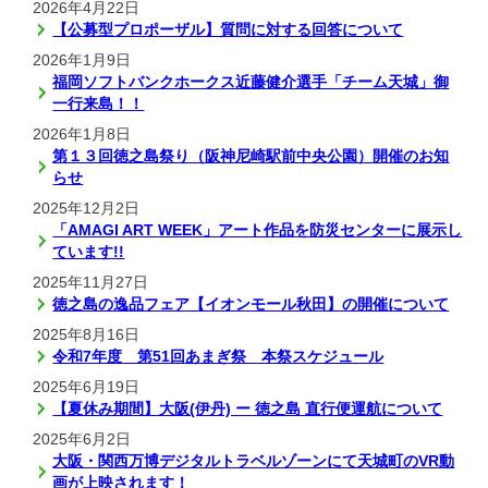
2026年4月22日
【公募型プロポーザル】質問に対する回答について
2026年1月9日
福岡ソフトバンクホークス近藤健介選手「チーム天城」御
一行来島！！
2026年1月8日
第１３回徳之島祭り（阪神尼崎駅前中央公園）開催のお知
らせ
2025年12月2日
「AMAGI ART WEEK」アート作品を防災センターに展示し
ています!!
2025年11月27日
徳之島の逸品フェア【イオンモール秋田】の開催について
2025年8月16日
令和7年度 第51回あまぎ祭 本祭スケジュール
2025年6月19日
【夏休み期間】大阪(伊丹) ー 徳之島 直行便運航について
2025年6月2日
大阪・関西万博デジタルトラベルゾーンにて天城町のVR動
画が上映されます！