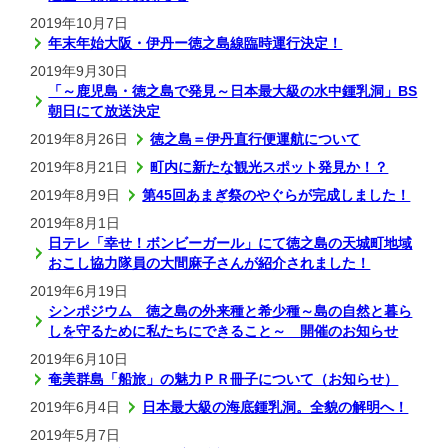
2019年10月7日
年末年始大阪・伊丹ー徳之島線臨時運行決定！
2019年9月30日
「～鹿児島・徳之島で発見～日本最大級の水中鍾乳洞」BS
朝日にて放送決定
2019年8月26日
徳之島＝伊丹直行便運航について
2019年8月21日
町内に新たな観光スポット発見か！？
2019年8月9日
第45回あまぎ祭のやぐらが完成しました！
2019年8月1日
日テレ「幸せ！ボンビーガール」にて徳之島の天城町地域
おこし協力隊員の大間麻子さんが紹介されました！
2019年6月19日
シンポジウム 徳之島の外来種と希少種～島の自然と暮ら
しを守るために私たちにできること～ 開催のお知らせ
2019年6月10日
奄美群島「船旅」の魅力ＰＲ冊子について（お知らせ）
2019年6月4日
日本最大級の海底鍾乳洞。全貌の解明へ！
2019年5月7日