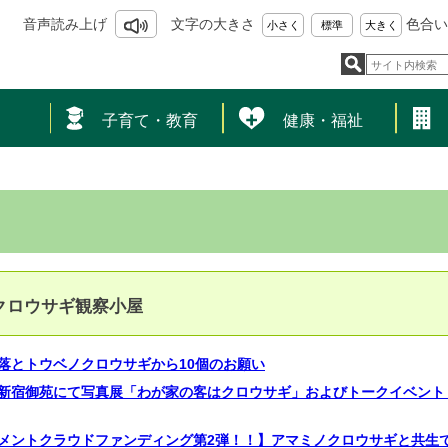
音声読み上げ
文字の大きさ
色合い
小さく
標準
大きく
し
子育て・教育
健康・福祉
クロウサギ観察小屋
落とトウベノクロウサギから10個のお願い
新宿御苑にて写真展「わが家の客はクロウサギ」およびトークイベント
メントクラウドファンディング第2弾！！】アマミノクロウサギと共生