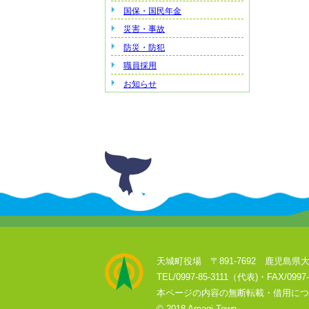
国保・国民年金
災害・事故
防災・防犯
職員採用
お知らせ
天城町役場 〒891-7692 鹿児島県大
TEL/0997-85-3111（代表)・FAX/0997-
本ページの内容の無断転載・借用につ
© 2018 Amagi Town