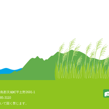
島郡天城町平土野2691-1
85-3110
いて固く禁じます。