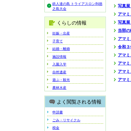
鉄人達の島 トライアスロンIN徳
写真展
之島大会
アマミ
写真展
くらしの情報
当部の
妊娠・出産
アマミ
子育て
令和３
結婚・離婚
アマミ
施設情報
アマミ
入園入学
アマミ
自然遺産
アマミ
遊ぶ・観光
農林水産
よく閲覧される情報
申請書
ごみ・リサイクル
税金