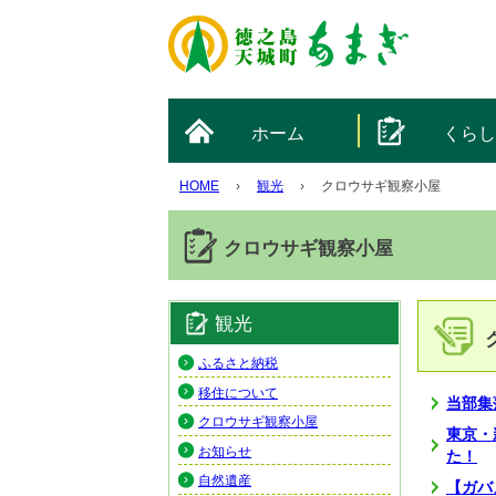
ホーム
くら
HOME
›
観光
›
クロウサギ観察小屋
クロウサギ観察小屋
観光
ふるさと納税
移住について
当部集
クロウサギ観察小屋
東京・
お知らせ
た！
自然遺産
【ガバ