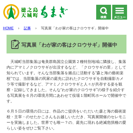
HOME
›
記事
›
写真展「わが家の客はクロウサギ」開催中
写真展「わが家の客はクロウサギ」開催中
天城町当部集落は奄美群島国立公園第２種特別地域に隣接し、集落
内にアマミノクロウサギが出没するなど、「クロウサギの里」として
知られています。そんな当部集落を拠点に活動する“森と海の藝術楽
校”では、当部集落の民家の庭先に訪れたクロウサギを自動撮影カメ
ラ等で撮影するなど、アマミノクロウサギと人々が共存する姿を観
察・記録してきました。そんな“わが家のクロウサギ”の様子を紹介す
る写真展を６月の環境月間にあわせて役場１階町民ホールで開催中で
す。
６月５日の環境の日には、作品のご提供をいただいた森と海の藝術楽
校・主宰・のせたかこさんもお越しいただき、写真展開催のセレモニ
ーを実施しました。世界でも唯一？の、庭先に現れる絶滅危惧種の愛
らしい姿をぜひご覧下さい。