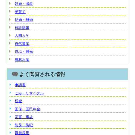
妊娠・出産
子育て
結婚・離婚
施設情報
入園入学
自然遺産
遊ぶ・観光
農林水産
よく閲覧される情報
申請書
ごみ・リサイクル
税金
国保・国民年金
災害・事故
防災・防犯
職員採用