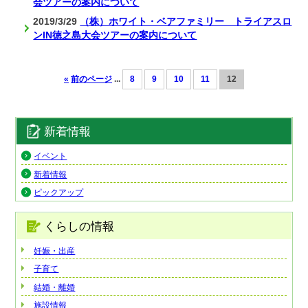
会ツアーの案内について
2019/3/29
（株）ホワイト・ベアファミリー トライアスロ
ンIN徳之島大会ツアーの案内について
«
前のページ
...
8
9
10
11
12
新着情報
イベント
新着情報
ピックアップ
くらしの情報
妊娠・出産
子育て
結婚・離婚
施設情報