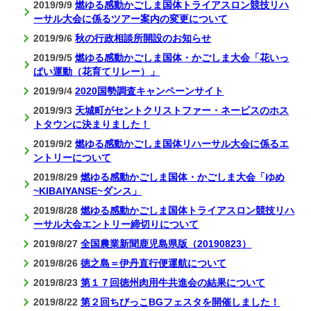
2019/9/9
燃ゆる感動かごしま国体トライアスロン競技リハ
ーサル大会に係るツアー案内の変更について
2019/9/6
秋の行政相談所開設のお知らせ
2019/9/5
燃ゆる感動かごしま国体・かごしま大会「花いっ
ぱい運動（花育てリレー）」
2019/9/4
2020国勢調査キャンペーンサイト
2019/9/3
天城町がセントクリストファー・ネービスのホス
トタウンに決まりました！
2019/9/2
燃ゆる感動かごしま国体リハーサル大会に係るエ
ントリーについて
2019/8/29
燃ゆる感動かごしま国体・かごしま大会「ゆめ
~KIBAIYANSE~ダンス」
2019/8/28
燃ゆる感動かごしま国体トライアスロン競技リハ
ーサル大会エントリー締切りについて
2019/8/27
全国農業新聞鹿児島県版（20190823）
2019/8/26
徳之島＝伊丹直行便運航について
2019/8/23
第１７回徳州肉用牛共進会の結果について
2019/8/22
第２回ちびっこBGフェスタを開催しました！