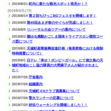
2019/8/21
町内に新たな観光スポット発見か！？
2019年8月17日
2019/8/14
第２回ちびっこBGフェスタを開催します！
2019/8/9
第45回あまぎ祭のやぐらが完成しました！
2019/8/5
リハーサル大会ツアーの案内について
2019/8/2
燃ゆる感動かごしま国体トライアスロン競技コー
ス図について
2019/8/1
天城町産業振興促進計画（奄美群島における税制
特例措置について）
2019/8/1
日テレ「幸せ！ボンビーガール」にて徳之島の天
城町地域おこし協力隊員の大間麻子さんが紹介されまし
た！
2019/7/26
庁舎案内
2019/7/26
組織案内
2019/7/26
天城町４Hクラブ員募集について
2019/7/26
聖火ランナーの応募について
2019/7/25
砂浜ウォーキングを開催しました！！