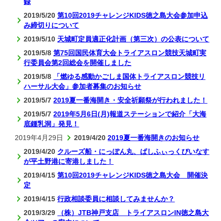
録
2019/5/20
第10回2019チャレンジKIDS徳之島大会参加申込
み締切りについて
2019/5/10
天城町定員適正化計画（第三次）の公表について
2019/5/8
第75回国民体育大会トライアスロン競技天城町実
行委員会第2回総会を開催しました
2019/5/8
「燃ゆる感動かごしま国体トライアスロン競技リ
ハーサル大会」参加者募集のお知らせ
2019/5/7
2019夏一番海開き・安全祈願祭が行われました！
2019/5/7
2019年5月6日(月)報道ステーションで紹介「大海
底鍾乳洞」発見！
2019年4月29日
2019/4/20
2019夏一番海開きのお知らせ
2019/4/20
クルーズ船・にっぽん丸、ぱしふぃっくびいなす
が平土野港に寄港しました！
2019/4/15
第10回2019チャレンジKIDS徳之島大会 開催決
定
2019/4/15
行政相談委員に相談してみませんか？
2019/3/29
（株）JTB神戸支店 トライアスロンIN徳之島大