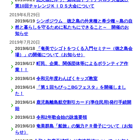
第10回チャレンジＫＩＤＳ大会について
2019年6月29日
2019/6/19
シンポジウム 徳之島の外来種と希少種～島の自
然と暮らしを守るために私たちにできること～ 開催のお
知らせ
2019年7月20日
2019/6/18
「奄美でシゴトをつくる入門セミナー（徳之島会
場）」の開催について（お知らせ）
2019/6/17
町民、企業、関係団体等によるボランティア作
業！！
2019/6/14
令和元年度わんぱくキッズ教室
2019/6/14
「第１回ちびっこBGフェスタ」を開催しまし
た！
2019/6/14
鹿児島離島航空割引カード(準住民用)発行手続開
始
2019/6/13
令和2年歌会始の詠進要領
2019/6/10
奄美群島「船旅」の魅力ＰＲ冊子について（お知
らせ）