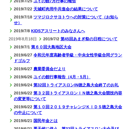
2019/7/25
ユイの館7月行事の報告
2019/7/22
天城町肉用牛共進会の結果について
2019/7/18
ツマジロクサヨトウへの対策について（お知ら
せ）
2019/7/8
KIDSアスリートのみなさんへ
2019年8月18日
2019/7/2
第45回あまぎ祭の日程について
2019/7/1
第６０回大島地区大会
2019/6/27
令和元年度高齢者学級・中央女性学級合同グラン
ドゴルフ
2019/6/27
農業委員会だより
2019/6/26
ユイの館行事報告（4月・5月）
2019/6/24
第32回トライアスロンIN徳之島大会終了のお礼
2019/6/22
第３２回トライアスロンＩＮ徳之島大会競技内容
の変更等について
2019/6/22
第１０回２０１９チャレンジＫＩＤＳ徳之島大会
の中止について
2019/6/21
国民年金とは
2019/6/21
悪天候に伴う、第32回トライアスロン大会及び