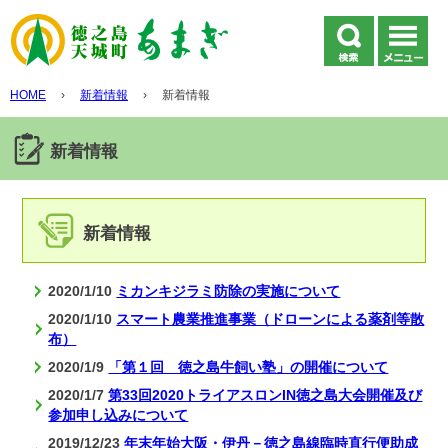
HOME
›
新着情報
›
新着情報
新着情報
新着情報
2020/1/10
ミカンキジラミ防除の実施について
2020/1/10
スマート農業推進事業（ドローンによる薬剤等散
布）
2020/1/9
「第１回 徳之島牛飼い塾」の開催について
2020/1/7
第33回2020トライアスロンIN徳之島大会開催及び
参加申し込みについて
2019/12/23
年末年始大阪・伊丹－徳之島線臨時直行便助成