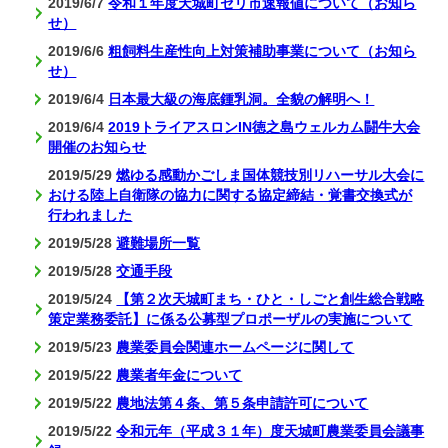
2019/6/7
令和１年度天城町セリ市速報値について（お知ら
せ）
2019/6/6
粗飼料生産性向上対策補助事業について（お知ら
せ）
2019/6/4
日本最大級の海底鍾乳洞。全貌の解明へ！
2019/6/4
2019トライアスロンIN徳之島ウェルカム闘牛大会
開催のお知らせ
2019/5/29
燃ゆる感動かごしま国体競技別リハーサル大会に
おける陸上自衛隊の協力に関する協定締結・覚書交換式が
行われました
2019/5/28
避難場所一覧
2019/5/28
交通手段
2019/5/24
【第２次天城町まち・ひと・しごと創生総合戦略
策定業務委託】に係る公募型プロポーザルの実施について
2019/5/23
農業委員会関連ホームページに関して
2019/5/22
農業者年金について
2019/5/22
農地法第４条、第５条申請許可について
2019/5/22
令和元年（平成３１年）度天城町農業委員会議事