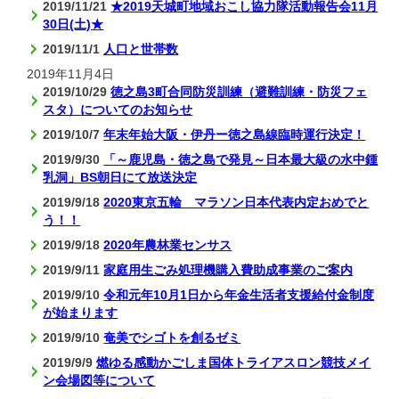
2019/11/21
★2019天城町地域おこし協力隊活動報告会11月
30日(土)★
2019/11/1
人口と世帯数
2019年11月4日
2019/10/29
徳之島3町合同防災訓練（避難訓練・防災フェ
スタ）についてのお知らせ
2019/10/7
年末年始大阪・伊丹ー徳之島線臨時運行決定！
2019/9/30
「～鹿児島・徳之島で発見～日本最大級の水中鍾
乳洞」BS朝日にて放送決定
2019/9/18
2020東京五輪 マラソン日本代表内定おめでと
う！！
2019/9/18
2020年農林業センサス
2019/9/11
家庭用生ごみ処理機購入費助成事業のご案内
2019/9/10
令和元年10月1日から年金生活者支援給付金制度
が始まります
2019/9/10
奄美でシゴトを創るゼミ
2019/9/9
燃ゆる感動かごしま国体トライアスロン競技メイ
ン会場図等について