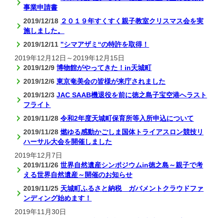
事業申請書
2019/12/18
２０１９年すくすく親子教室クリスマス会を実
施しました。
2019/12/11
”シマアザミ“の特許を取得！
2019年12月12日
～
2019年12月15日
2019/12/9
博物館がやってきた！in天城町
2019/12/6
東京奄美会の皆様が来庁されました
2019/12/3
JAC SAAB機退役を前に徳之島子宝空港へラスト
フライト
2019/11/28
令和2年度天城町保育所等入所申込について
2019/11/28
燃ゆる感動かごしま国体トライアスロン競技リ
ハーサル大会を開催しました
2019年12月7日
2019/11/26
世界自然遺産シンポジウムin徳之島～親子で考
える世界自然遺産～開催のお知らせ
2019/11/25
天城町ふるさと納税 ガバメントクラウドファ
ンディング始めます！
2019年11月30日