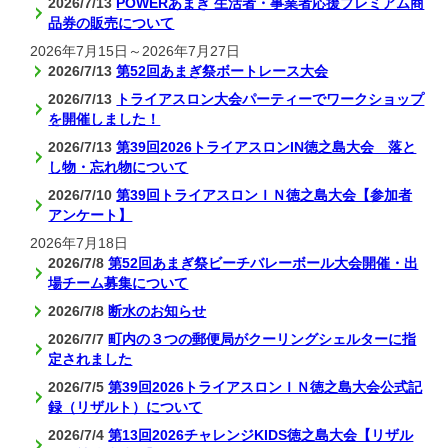
2026/7/13
POWERあまぎ 生活者・事業者応援プレミアム商
品券の販売について
2026年7月15日
～
2026年7月27日
2026/7/13
第52回あまぎ祭ボートレース大会
2026/7/13
トライアスロン大会パーティーでワークショップ
を開催しました！
2026/7/13
第39回2026トライアスロンIN徳之島大会 落と
し物・忘れ物について
2026/7/10
第39回トライアスロンＩＮ徳之島大会【参加者
アンケート】
2026年7月18日
2026/7/8
第52回あまぎ祭ビーチバレーボール大会開催・出
場チーム募集について
2026/7/8
断水のお知らせ
2026/7/7
町内の３つの郵便局がクーリングシェルターに指
定されました
2026/7/5
第39回2026トライアスロンＩＮ徳之島大会公式記
録（リザルト）について
2026/7/4
第13回2026チャレンジKIDS徳之島大会【リザル