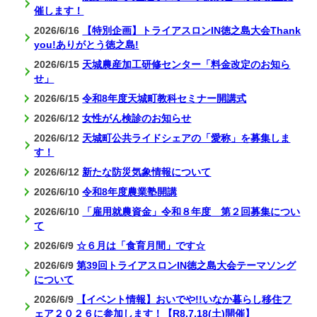
催します！
2026/6/16
【特別企画】トライアスロンIN徳之島大会Thank
you!ありがとう徳之島!
2026/6/15
天城農産加工研修センター「料金改定のお知ら
せ」
2026/6/15
令和8年度天城町教科セミナー開講式
2026/6/12
女性がん検診のお知らせ
2026/6/12
天城町公共ライドシェアの「愛称」を募集しま
す！
2026/6/12
新たな防災気象情報について
2026/6/10
令和8年度農業塾開講
2026/6/10
「雇用就農資金」令和８年度 第２回募集につい
て
2026/6/9
☆６月は「食育月間」です☆
2026/6/9
第39回トライアスロンIN徳之島大会テーマソング
について
2026/6/9
【イベント情報】おいでや!!いなか暮らし移住フ
ェア２０２６に参加します！【R8.7.18(土)開催】