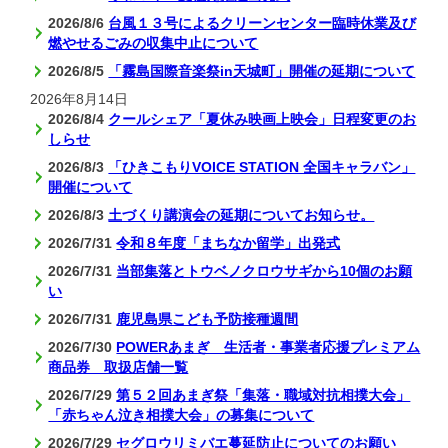
2026/8/6
台風１３号によるクリーンセンター臨時休業及び
燃やせるごみの収集中止について
2026/8/5
「霧島国際音楽祭in天城町」開催の延期について
2026年8月14日
2026/8/4
クールシェア「夏休み映画上映会」日程変更のお
しらせ
2026/8/3
「ひきこもりVOICE STATION 全国キャラバン」
開催について
2026/8/3
土づくり講演会の延期についてお知らせ。
2026/7/31
令和８年度「まちなか留学」出発式
2026/7/31
当部集落とトウベノクロウサギから10個のお願
い
2026/7/31
鹿児島県こども予防接種週間
2026/7/30
POWERあまぎ 生活者・事業者応援プレミアム
商品券 取扱店舗一覧
2026/7/29
第５２回あまぎ祭「集落・職域対抗相撲大会」
「赤ちゃん泣き相撲大会」の募集について
2026/7/29
セグロウリミバエ蔓延防止についてのお願い