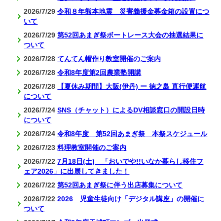
2026/7/29
令和８年熊本地震 災害義援金募金箱の設置につ
いて
2026/7/29
第52回あまぎ祭ボートレース大会の抽選結果に
ついて
2026/7/28
てんてん帽作り教室開催のご案内
2026/7/28
令和8年度第2回農業塾開講
2026/7/28
【夏休み期間】大阪(伊丹) ー 徳之島 直行便運航
について
2026/7/24
SNS（チャット）によるDV相談窓口の開設日時
について
2026/7/24
令和8年度 第52回あまぎ祭 本祭スケジュール
2026/7/23
料理教室開催のご案内
2026/7/22
7月18日(土) 「おいでや!!いなか暮らし移住フ
ェア2026」に出展してきました！
2026/7/22
第52回あまぎ祭に伴う出店募集について
2026/7/22
2026 児童生徒向け「デジタル講座」の開催に
ついて