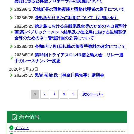
委託に係る公募型プロポーザルの実施について
2026/6/1
天城町長の職務復帰と職務代理者の終了について
2026/5/29
茶処あがりまたの利用について（お知らせ）
2026/5/29
徳之島における生態系保全等のためのネコ管理計
画(案)パブリックコメント結果及び徳之島における生態系保
全等のためのネコ管理計画の公表について
2026/5/21
令和8年7月1日以降の旅券手数料の改定について
2026/5/19
第39回トライアスロンIN徳之島大会 リレー選
手のレースナンバー変更
2026年5月23日
2026/5/19
黒岩 祐治 氏（神奈川県知事）講演会
1
2
3
4
5
...
次のページ
»
新着情報
イベント