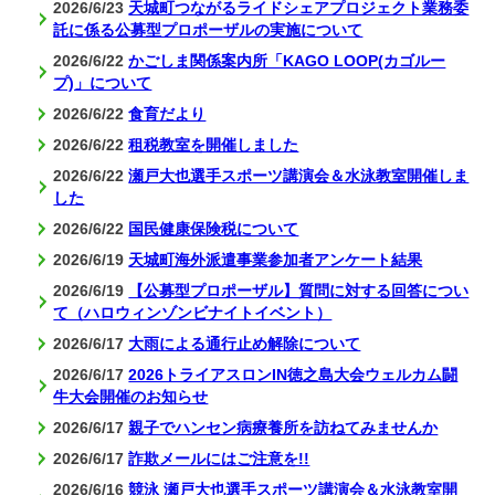
2026/6/23
天城町つながるライドシェアプロジェクト業務委
託に係る公募型プロポーザルの実施について
2026/6/22
かごしま関係案内所「KAGO LOOP(カゴルー
プ)」について
2026/6/22
食育だより
2026/6/22
租税教室を開催しました
2026/6/22
瀬戸大也選手スポーツ講演会＆水泳教室開催しま
した
2026/6/22
国民健康保険税について
2026/6/19
天城町海外派遣事業参加者アンケート結果
2026/6/19
【公募型プロポーザル】質問に対する回答につい
て（ハロウィンゾンビナイトイベント）
2026/6/17
大雨による通行止め解除について
2026/6/17
2026トライアスロンIN徳之島大会ウェルカム闘
牛大会開催のお知らせ
2026/6/17
親子でハンセン病療養所を訪ねてみませんか
2026/6/17
詐欺メールにはご注意を!!
2026/6/16
競泳 瀬戸大也選手スポーツ講演会＆水泳教室開