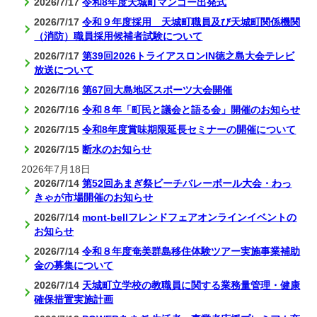
2026/7/17
令和8年度天城町マンゴー出発式
2026/7/17
令和９年度採用 天城町職員及び天城町関係機関
（消防）職員採用候補者試験について
2026/7/17
第39回2026トライアスロンIN徳之島大会テレビ
放送について
2026/7/16
第67回大島地区スポーツ大会開催
2026/7/16
令和８年「町民と議会と語る会」開催のお知らせ
2026/7/15
令和8年度賞味期限延長セミナーの開催について
2026/7/15
断水のお知らせ
2026年7月18日
2026/7/14
第52回あまぎ祭ビーチバレーボール大会・わっ
きゃが市場開催のお知らせ
2026/7/14
mont-bellフレンドフェアオンラインイベントの
お知らせ
2026/7/14
令和８年度奄美群島移住体験ツアー実施事業補助
金の募集について
2026/7/14
天城町立学校の教職員に関する業務量管理・健康
確保措置実施計画