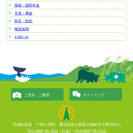
国保・国民年金
災害・事故
防災・防犯
職員採用
お知らせ
ご意見・ご要望
サイトマップ
天城町役場 〒891-7692 鹿児島県大島郡天城町平土野2691-1
TEL/0997-85-3111（代表)・FAX/0997-85-3110