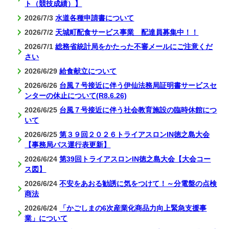
ト（競技成績）】
2026/7/3
水道各種申請書について
2026/7/2
天城町配食サービス事業 配達員募集中！！
2026/7/1
総務省統計局をかたった不審メールにご注意くだ
さい
2026/6/29
給食献立について
2026/6/26
台風７号接近に伴う伊仙法務局証明書サービスセ
ンターの休止について(R8.6.26)
2026/6/25
台風７号接近に伴う社会教育施設の臨時休館につ
いて
2026/6/25
第３９回２０２６トライアスロンIN徳之島大会
【事務局バス運行表更新】
2026/6/24
第39回トライアスロンIN徳之島大会【大会コー
ス図】
2026/6/24
不安をあおる勧誘に気をつけて！～分電盤の点検
商法
2026/6/24
「かごしまの6次産業化商品力向上緊急支援事
業」について