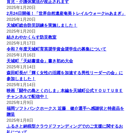
育児・介護休業法が改正されます
2025年1月20日
2月24日開催！「世界自然遺産奄美トレイルウォークinあまぎ」
2025年1月20日
天城町総合防災訓練を実施しました！
2025年1月20日
結さわやかくらす防災教室
2025年1月17日
令和７年度天城町育英奨学資金奨学生の募集について
2025年1月16日
天城町「天結書道会」書き初め大会
2025年1月14日
森田町長が「輝く女性の活躍を加速する男性リーダーの会」に
参加しました！
2025年1月14日
映画「闘牛の島とくのしま」本編を天城町公式ＹＯＵＴＵＢＥ
チャンネルで配信中！
2025年1月9日
福岡ソフトバンクホークス 近藤 健介選手へ感謝状と特産品を
贈呈
2025年1月8日
ふるさと納税型クラウドファンディングでのご支援に関するお
礼について