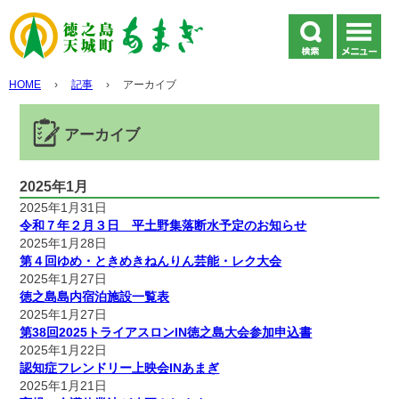
HOME
›
記事
›
アーカイブ
アーカイブ
2025年1月
2025年1月31日
令和７年２月３日 平土野集落断水予定のお知らせ
2025年1月28日
第４回ゆめ・ときめきねんりん芸能・レク大会
2025年1月27日
徳之島島内宿泊施設一覧表
2025年1月27日
第38回2025トライアスロンIN徳之島大会参加申込書
2025年1月22日
認知症フレンドリー上映会INあまぎ
2025年1月21日