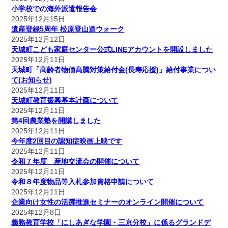
小学校での海外派遣報告会
2025年12月15日
遺産登録5周年 松原登山道ウォーク
2025年12月12日
天城町こども家庭センター公式LINEアカウントを開設しました
2025年12月11日
天城町「高齢者物価高騰対策給付金(長寿応援)」給付事業につい
て(お知らせ)
2025年12月11日
天城町教育振興基本計画について
2025年12月11日
第4回農業塾を開講しました
2025年12月11日
今年度2回目の認知症映画上映です
2025年12月11日
令和７年度 産地交流会の開催について
2025年12月11日
令和８年度物品等入札参加資格申請について
2025年12月11日
企業向け女性の活躍推進セミナーのオンライン開催について
2025年12月8日
義務教育学校「にしあぎな学園・三京分校」に係るグランドデ