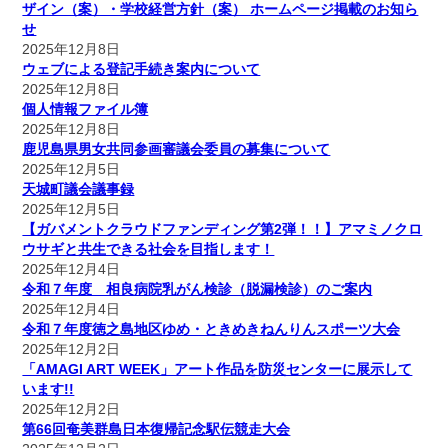
ザイン（案）・学校経営方針（案） ホームページ掲載のお知ら
せ
2025年12月8日
ウェブによる登記手続き案内について
2025年12月8日
個人情報ファイル簿
2025年12月8日
鹿児島県男女共同参画審議会委員の募集について
2025年12月5日
天城町議会議事録
2025年12月5日
【ガバメントクラウドファンディング第2弾！！】アマミノクロ
ウサギと共生できる社会を目指します！
2025年12月4日
令和７年度 相良病院乳がん検診（脱漏検診）のご案内
2025年12月4日
令和７年度徳之島地区ゆめ・ときめきねんりんスポーツ大会
2025年12月2日
「AMAGI ART WEEK」アート作品を防災センターに展示して
います!!
2025年12月2日
第66回奄美群島日本復帰記念駅伝競走大会