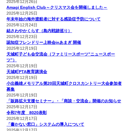
2025年12月26日
Amagi English Club～クリスマス会を開催しました～
2025年12月25日
年末年始の海外渡航者に対する感染症予防について
2025年12月24日
結さわやかくらす（島内戦跡巡り）
2025年12月23日
認知症フレンドリー上映会inあまぎ 開催
2025年12月19日
天城町子ども会交流会（ファミリースポーツ”ニュースポー
ツ”）
2025年12月19日
天城町PTA教育講演会
2025年12月19日
小出義雄メモリアル第20回天城町クロスカントリー大会参加者
募集
2025年12月19日
「販路拡大支援セミナー」・「商談・交流会」開催のお知らせ
2025年12月17日
令和7年度 8020表彰
2025年12月17日
「書かない窓口」システムの導入について
2025年12月17日