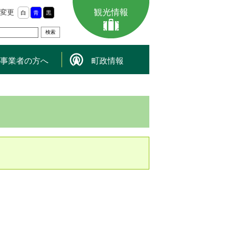
観光情報
変更
白
青
黒
事業者の方へ
町政情報