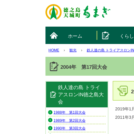
ホーム
くら
HOME
›
観光
›
鉄人達の島 トライアスロンI
2004年 第17回大会
鉄人達の島 トライ
アスロンIN徳之島大
会
2019年1
1988年 第1回大会
2011年3
1989年 第2回大会
1990年 第3回大会