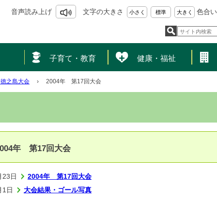
音声読み上げ
文字の大きさ
色合い
小さく
標準
大きく
し
子育て・教育
健康・福祉
N徳之島大会
›
2004年 第17回大会
2004年 第17回大会
月23日
2004年 第17回大会
月1日
大会結果・ゴール写真