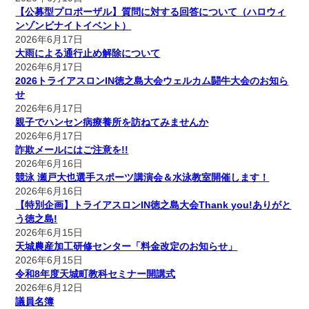
【公募型プロポーザル】質問に対する回答について（ハロウィ
ンゾンビナイトイベント）
2026年6月17日
大雨による通行止め解除について
2026年6月17日
2026トライアスロンIN徳之島大会ウェルカム闘牛大会のお知ら
せ
2026年6月17日
親子でハンセン病療養所を訪ねてみませんか
2026年6月17日
詐欺メールにはご注意を!!
2026年6月16日
競泳 瀬戸大也選手スポーツ講演会＆水泳教室開催します！
2026年6月16日
【特別企画】トライアスロンIN徳之島大会Thank you!ありがと
う徳之島!
2026年6月15日
天城農産加工研修センター「料金改定のお知らせ」
2026年6月15日
令和8年度天城町教科セミナー開講式
2026年6月12日
議員名簿