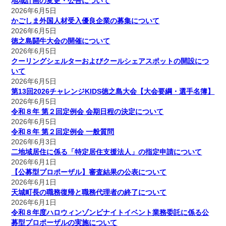
地域計画の変更・公告について
2026年6月5日
かごしま外国人材受入優良企業の募集について
2026年6月5日
徳之島闘牛大会の開催について
2026年6月5日
クーリングシェルターおよびクールシェアスポットの開設につ
いて
2026年6月5日
第13回2026チャレンジKIDS徳之島大会【大会要綱・選手名簿】
2026年6月5日
令和８年 第２回定例会 会期日程の決定について
2026年6月5日
令和８年 第２回定例会 一般質問
2026年6月3日
二地域居住に係る「特定居住支援法人」の指定申請について
2026年6月1日
【公募型プロポーザル】審査結果の公表について
2026年6月1日
天城町長の職務復帰と職務代理者の終了について
2026年6月1日
令和８年度ハロウィンゾンビナイトイベント業務委託に係る公
募型プロポーザルの実施について