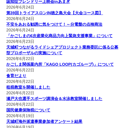
認知症フレンドリー上映会inあまぎ
2026年6月24日
第39回トライアスロンIN徳之島大会【大会コース図】
2026年6月24日
不安をあおる勧誘に気をつけて！～分電盤の点検商法
2026年6月24日
「かごしまの6次産業化商品力向上緊急支援事業」について
2026年6月23日
天城町つながるライドシェアプロジェクト業務委託に係る公募
型プロポーザルの実施について
2026年6月22日
かごしま関係案内所「KAGO LOOP(カゴループ)」について
2026年6月22日
食育だより
2026年6月22日
租税教室を開催しました
2026年6月22日
瀬戸大也選手スポーツ講演会＆水泳教室開催しました
2026年6月22日
国民健康保険税について
2026年6月19日
天城町海外派遣事業参加者アンケート結果
2026年6月19日